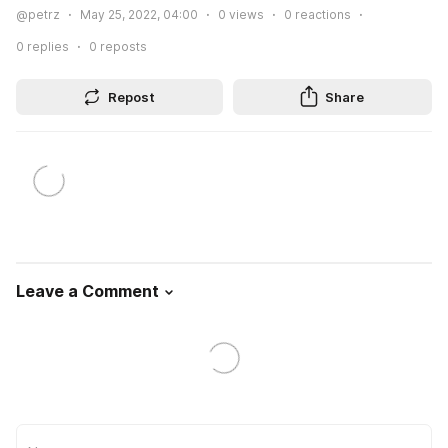
@petrz
May 25, 2022, 04:00
0
views
0
reactions
0
replies
0
reposts
Repost
Share
Leave a Comment