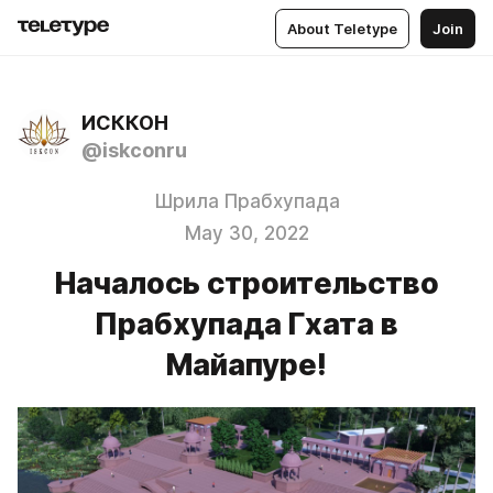
About Teletype
Join
ИСККОН
@iskconru
Шрила Прабхупада
May 30, 2022
Началось строительство
Прабхупада Гхата в
Майапуре!