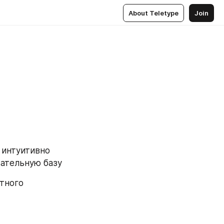
About Teletype
Join
интуитивно 
ательную базу
ного 