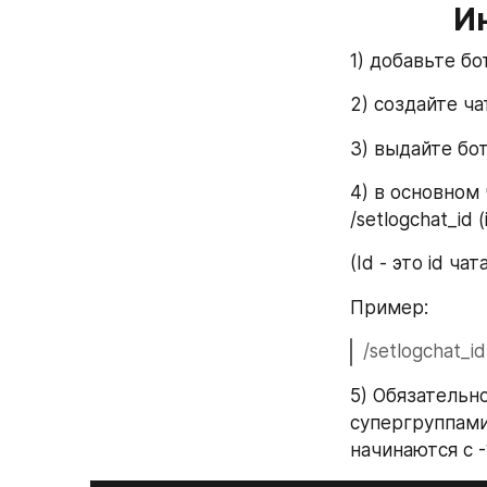
И
1) добавьте б
2) создайте ча
3) выдайте бо
4) в основном
/setlogchat_id (
(Id - это id ч
Пример:
/setlogchat_id 
5) Обязательно
супергруппами 
начинаются с -