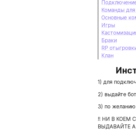
Подключение 
Команды для
Основные ко
Игры
Кастомизаци
Браки
RP отыгровк
Клан
Инст
1) для подклю
2) выдайте бо
3) по желанию
‼️ НИ В КОЕМ
ВЫДАВАЙТЕ 