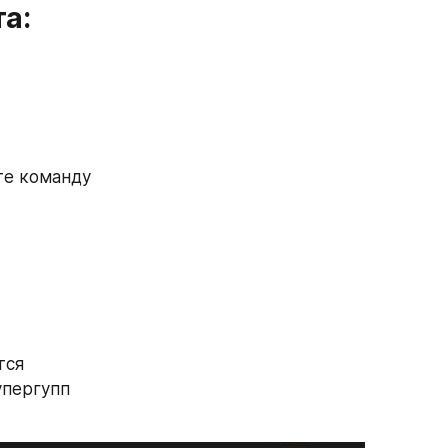
а:
е команду 
ся 
пергупп 