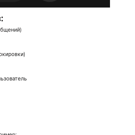
:
общений)
локировки)
ьзователь 
ример: 