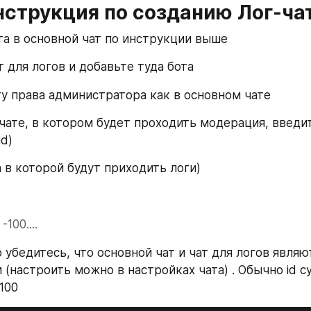
нструкция по созданию Лог-чат
ота в основной чат по инструкции выше
т для логов и добавьте туда бота
ту права администратора как в основном чате
 чате, в котором будет проходить модерация, введит
id)
ата в которой будут приходить логи)
-100....
 убедитесь, что основной чат и чат для логов являют
(настроить можно в настройках чата) . Обычно id су
100