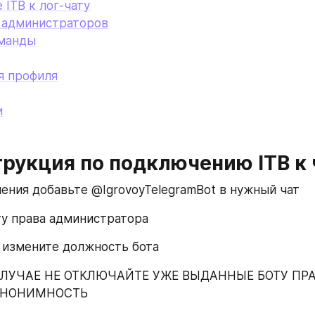
ITB к лог-чату
 администраторов
манды
я профиля
и
рукция по подключению ITB к 
чения добавьте @IgrovoyTelegramBot в нужный чат
ту права администратора
 измените должность бота
 СЛУЧАЕ НЕ ОТКЛЮЧАЙТЕ УЖЕ ВЫДАННЫЕ БОТУ ПРАВ
АНОНИМНОСТЬ