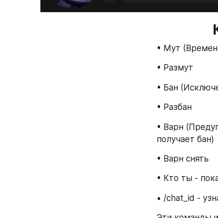
• Мут (Времен
• Размут 
• Бан (Исключ
• Разбан
• Варн (Преду
получает бан)
• Варн снять 
• Кто ты - по
• /chat_id - уз
Эти команды и