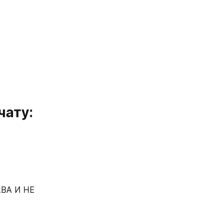
чату:
А И НЕ 