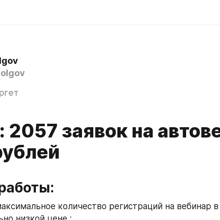
lgov
olgov
ргет
: 2057 заявок на автов
рублей
работы:
аксимальное количество регистраций на вебинар в 
но низкой цене ;