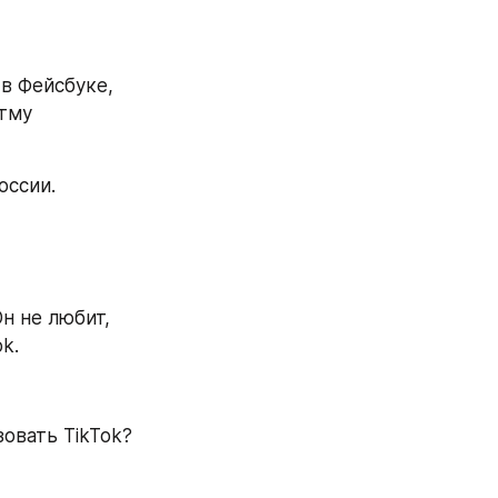
в Фейсбуке, 
тму 
оссии.
н не любит, 
k.
зовать TikTok?