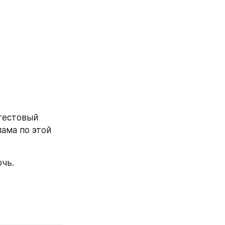
тестовый 
ама по этой 
очь.