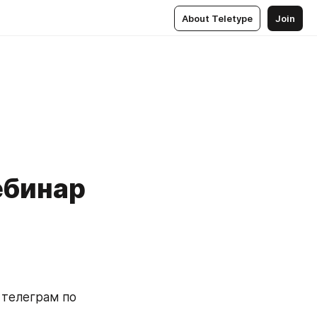
About Teletype
Join
ебинар
телеграм по 