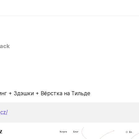
tack
динг + 3дэшки + Вёрстка на Тильде
.cz/