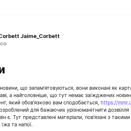
Corbett Jaime_Corbett
co
и
 новини, що запам'ятовуються, вони виконані як карти
аві, а найголовніше, що тут немає заїжджених новин,
нт, який обов'язково вам сподобається, 
https://mmr.
озроблений для бажаючих урізноманітнити дозвілля 
він є. Тут представлені матеріали, пов'язані з такими 
 їжа та напої.