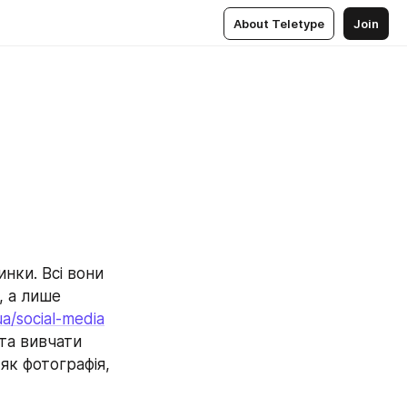
About Teletype
Join
нки. Всі вони 
 а лише 
ua/social-media
та вивчати 
як фотографія, 