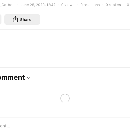
_Corbett
June 28, 2023, 12:42
0
views
0
reactions
0
replies
0
Share
Comment