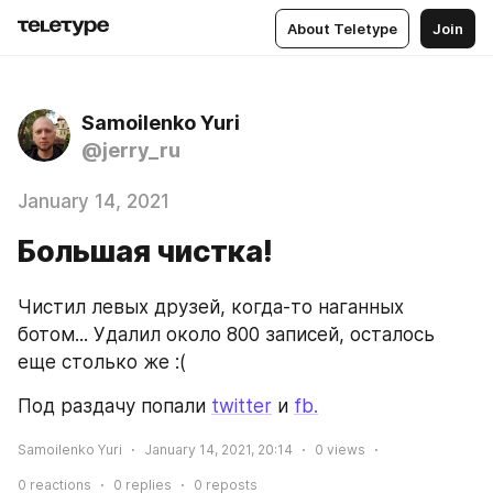
About Teletype
Join
Samoilenko Yuri
@jerry_ru
January 14, 2021
Большая чистка!
Чистил левых друзей, когда-то наганных 
ботом... Удалил около 800 записей, осталось 
еще столько же :(
Под раздачу попали 
twitter
 и 
fb.
Samoilenko Yuri
January 14, 2021, 20:14
0
views
0
reactions
0
replies
0
reposts