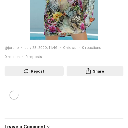
@joranb
July 28, 2020, 11:46
0
views
0
reactions
0
replies
0
reposts
Repost
Share
Leave a Comment