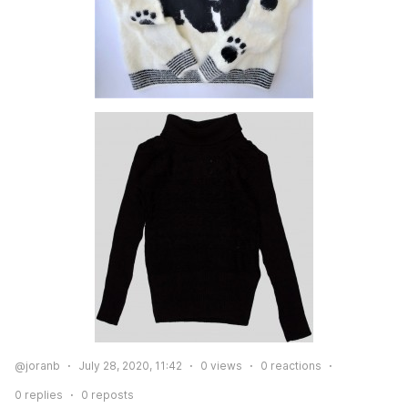
@joranb
July 28, 2020, 11:42
0
views
0
reactions
0
replies
0
reposts