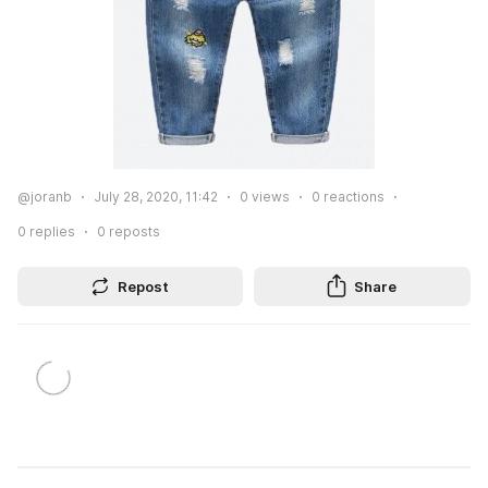
@joranb
July 28, 2020, 11:42
0
views
0
reactions
0
replies
0
reposts
Repost
Share