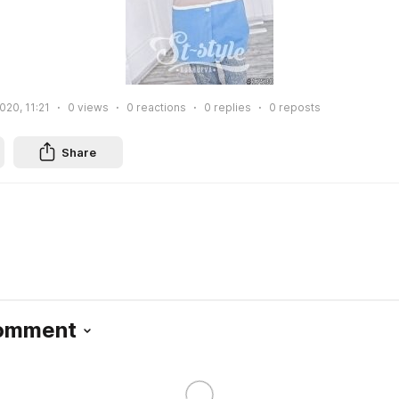
020, 11:21
0
views
0
reactions
0
replies
0
reposts
Share
Comment