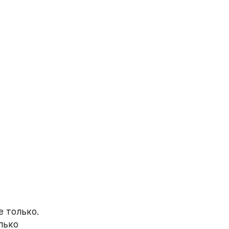
е только. 
ько 