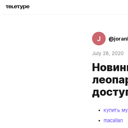
J
@joran
July 28, 2020
Новинк
леопа
досту
купить м
macallan