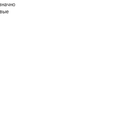
начно 
вые 