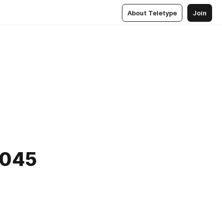
About Teletype
Join
8045