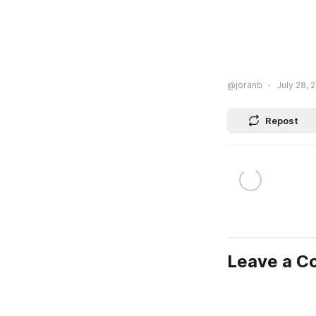
@joranb
July 28, 2
Repost
Leave a 