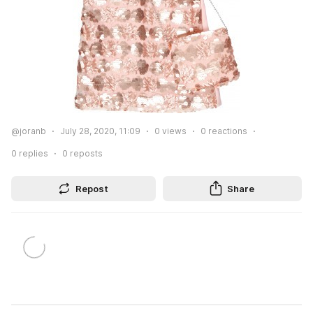
@joranb
July 28, 2020, 11:09
0
views
0
reactions
0
replies
0
reposts
Repost
Share