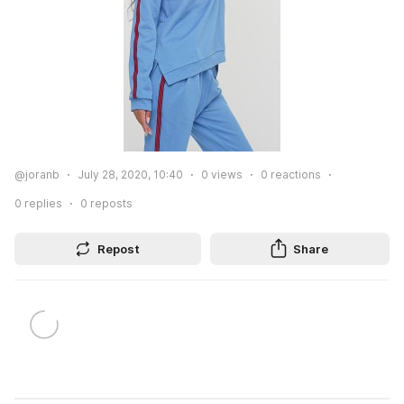
@joranb
July 28, 2020, 10:40
0
views
0
reactions
0
replies
0
reposts
Repost
Share