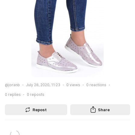
@joranb
July 28, 2020, 11:23
0
views
0
reactions
0
replies
0
reposts
Repost
Share