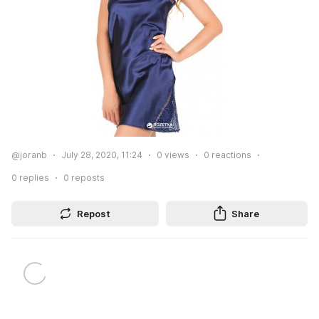
@joranb
July 28, 2020, 11:24
0
views
0
reactions
0
replies
0
reposts
Repost
Share