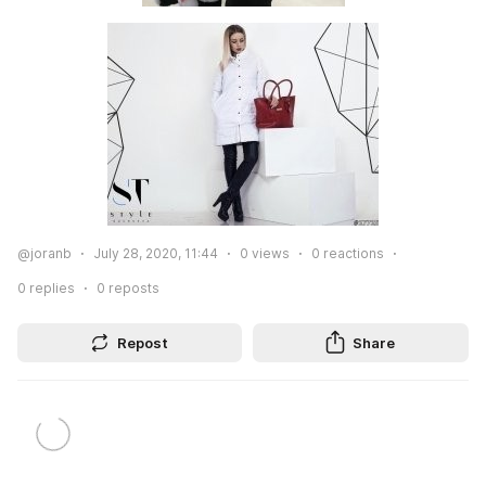
@joranb
July 28, 2020, 11:44
0
views
0
reactions
0
replies
0
reposts
Repost
Share