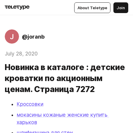
About Teletype
Join
J
@joranb
July 28, 2020
Новинка в каталоге : детские
кроватки по акционным
ценам. Страница 7272
Кроссовки
мокасины кожаные женские купить 
харьков
шлифмашина для стен