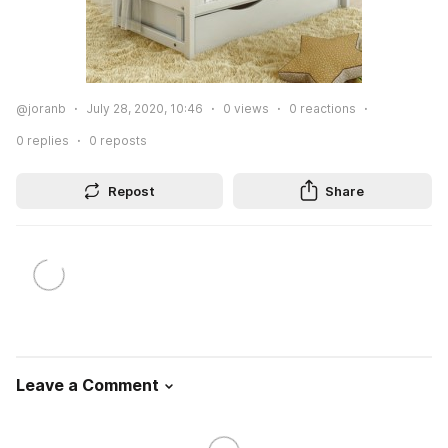
@joranb
July 28, 2020, 10:46
0
views
0
reactions
0
replies
0
reposts
Repost
Share
Leave a Comment