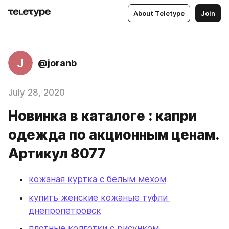
About Teletype
Join
J
@joranb
July 28, 2020
Новинка в каталоге : капри
одежда по акционным ценам.
Артикул 8077
кожаная куртка с белым мехом
купить женские кожаные туфли 
днепропетровск
плотные колготки с рисунком