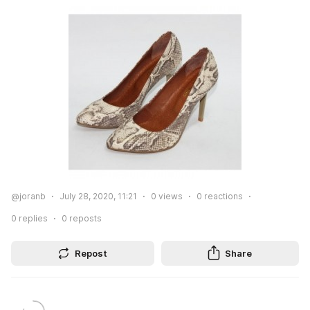
@joranb
July 28, 2020, 11:21
0
views
0
reactions
0
replies
0
reposts
Repost
Share