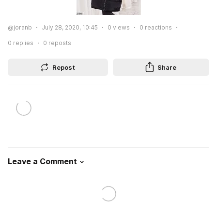
@joranb
July 28, 2020, 10:45
0
views
0
reactions
0
replies
0
reposts
Repost
Share
Leave a Comment