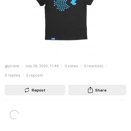
@joranb
July 28, 2020, 11:46
0
views
0
reactions
0
replies
0
reposts
Repost
Share