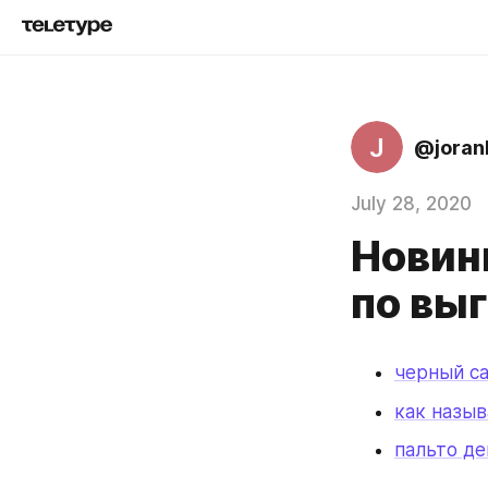
J
@joran
July 28, 2020
Новинк
по вы
черный с
как назы
пальто д