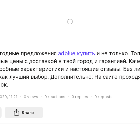
ыгодные предложения 
adblue купить
 и не только. Тол
ые цены с доставкой в твой город и гарантией. Каче
робные характеристики и настоящие отзывы. Без ли
ак лучший выбор. Дополнительно: На сайте проходят
ок.
020, 11:21
0
views
0
reactions
0
replies
0
reposts
Share