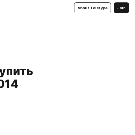
About Teletype
Join
купить
014