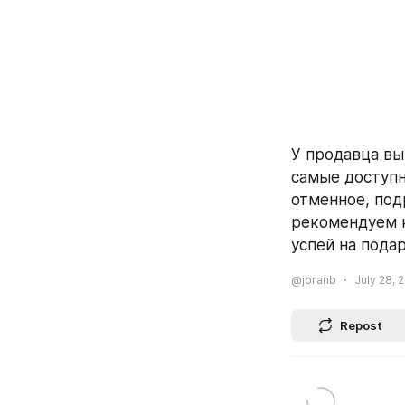
У продавца в
самые доступн
отменное, под
рекомендуем к
успей на подар
@joranb
July 28, 2
Repost