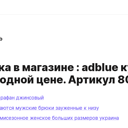
b
а в магазине : adblue 
годной цене. Артикул 8
арафан джинсовый
ваются мужские брюки зауженные к низу
емисезонное женское больших размеров украина