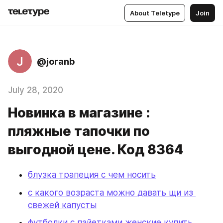
About Teletype
Join
J
@joranb
July 28, 2020
Новинка в магазине :
пляжные тапочки по
выгодной цене. Код 8364
блузка трапеция с чем носить
с какого возраста можно давать щи из 
свежей капусты
футболки с пайетками женские купить