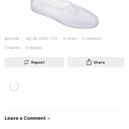
@joranb
July 28, 2020, 11:23
0
views
0
reactions
0
replies
0
reposts
Repost
Share
Leave a Comment