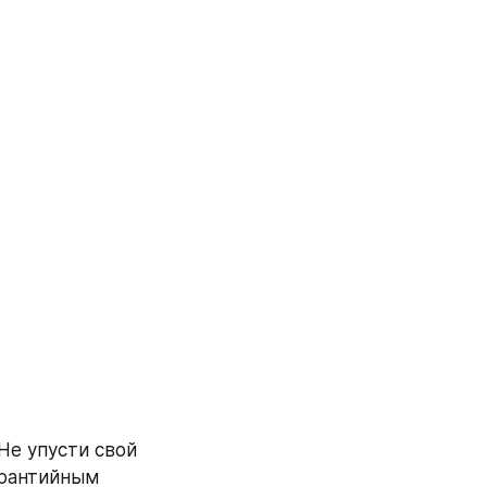
 Не упусти свой 
рантийным 