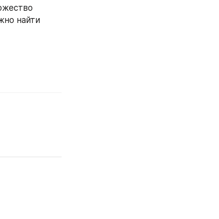
ожество 
но найти 