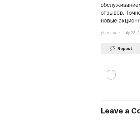
обслуживанием
отзывов. Точн
новые акционн
@joranb
July 28, 
Repost
Leave a 