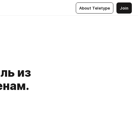
About Teletype
Join
ль из
енам.