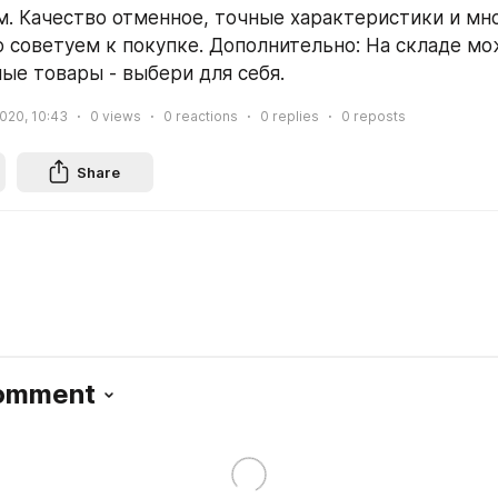
. Качество отменное, точные характеристики и мн
о советуем к покупке. Дополнительно: На складе мож
ые товары - выбери для себя.
2020, 10:43
0
views
0
reactions
0
replies
0
reposts
Share
Comment