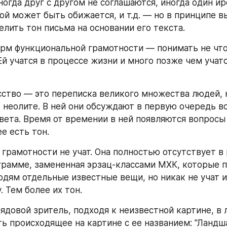
ногда друг с другом не соглашаются, иногда один ир
ой может быть обижается, и т.д. — но в принципе вы
лить тон письма на основании его текста.
орм функциональной грамотности — понимать не что 
Ей учатся в процессе жизни и много позже чем учатс
ство — это переписка великого множества людей, н
 неолите. В ней они обсуждают в первую очередь в
вета. Время от времении в ней появляются вопросы 
е есть тон.
 грамотности не учат. Она полностью отсутствует в 
рамме, замененная эрзац-классами МХК, которые п
дям отдельные известные вещи, но никак не учат их 
 Тем более их тон.
рядовой зритель, подходя к неизвестной картине, в 
ь происходящее на картине с ее названием: "Ландша