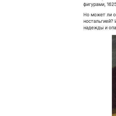
фигурами, 1625
Но может ли о
ностальгией? 
надежды и опа