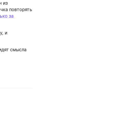
 из 
чка повторять 
ько за 
, и 
идят смысла 