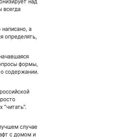
онизирует над 
 всегда 
написано, а 
я определять, 
ачавшаяся 
опросы формы, 
о содержании. 
российской 
росто 
"читать". 
лучшем случае 
фт с домом и 