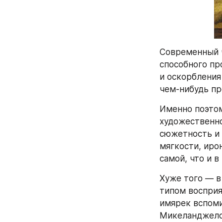
Современный ч
способного пр
и оскорбления 
чем-нибудь про
Именно поэтом
художественно
сюжетность и 
мягкости, иро
самой, что и в
Хуже того — в
типом восприя
имярек вспоми
Микеланджело 