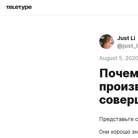
Just Li
@just_l
August 5, 202
Почем
произ
совер
Представьте с
Они хорошо зна