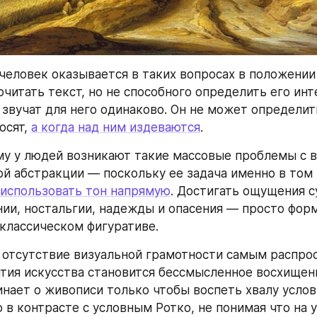
еловек оказывается в таких вопросах в положении 
очитать текст, но не способного определить его инт
звучат для него одинаково. Он не может определить,
сят, 
а когда над ним издеваются
.
у у людей возникают такие массовые проблемы с в
й абстракции — поскольку ее задача именно в том 
использовать тон напрямую
. Достигать ощущения су
нии, ностальгии, надежды и опасения — просто форм
 классическом фигуративе.
 отсутствие визуальной грамотности самым распро
тия искусства становится бессмысленное восхищение
нает о живописи только чтобы воспеть хвалу услов
в контрасте с условным Ротко, не понимая что на у