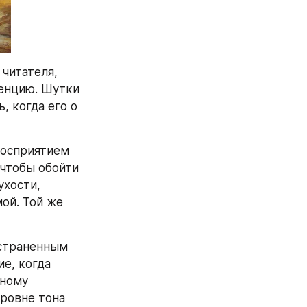
читателя, 
енцию. Шутки 
 когда его о 
осприятием 
чтобы обойти 
хости, 
ой. Той же 
страненным 
, когда 
ному 
ровне тона 