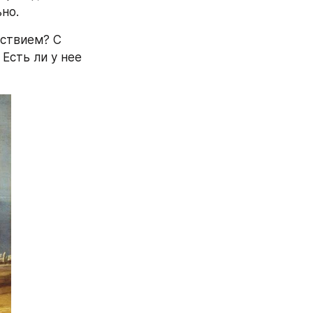
ьно.
ствием? С 
сть ли у нее 