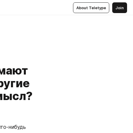
About Teletype
Join
имают
ругие
смысл?
то-нибудь 