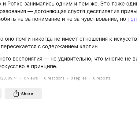
и Ротко занимались одним и тем же. Это тоже один
разования — догоняющая спустя десятилетия привы
юбить не за понимание и не за чувствование, но 
тол
о оно почти никогда не имеет отношения к искусству
 пересекается с содержанием картин.
ного восприятия — не удивительно, что многие не в
искусство в принципе.
020, 09:41
0
views
0
reactions
0
replies
0
reposts
Share