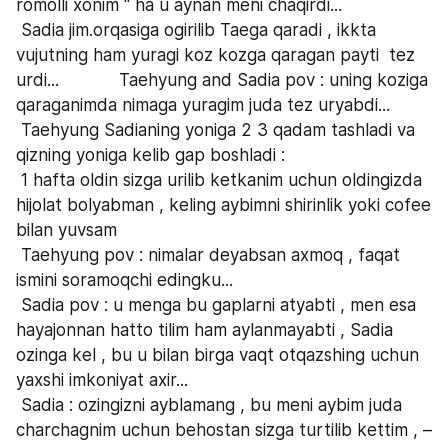
romolli xonim " ha u aynan meni chaqirdi...
 Sadia jim.orqasiga ogirilib Taega qaradi , ikkta 
vujutning ham yuragi koz kozga qaragan payti  tez 
urdi...            Taehyung and Sadia pov : uning koziga 
qaraganimda nimaga yuragim juda tez uryabdi...
 Taehyung Sadianing yoniga 2 3 qadam tashladi va 
qizning yoniga kelib gap boshladi :
 1 hafta oldin sizga urilib ketkanim uchun oldingizda 
hijolat bolyabman , keling aybimni shirinlik yoki cofee 
bilan yuvsam
 Taehyung pov : nimalar deyabsan axmoq , faqat 
ismini soramoqchi edingku...
 Sadia pov : u menga bu gaplarni atyabti , men esa 
hayajonnan hatto tilim ham aylanmayabti , Sadia 
ozinga kel , bu u bilan birga vaqt otqazshing uchun 
yaxshi imkoniyat axir...
 Sadia : ozingizni ayblamang , bu meni aybim juda 
charchagnim uchun behostan sizga turtilib kettim , – 