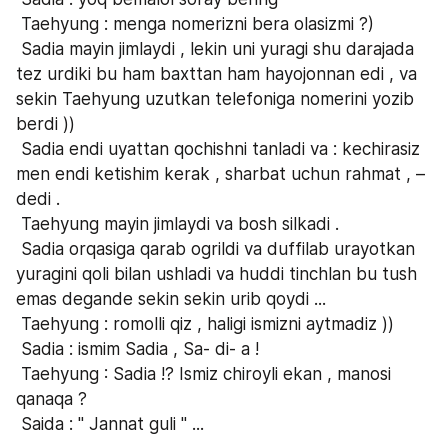
 Taehyung : menga nomerizni bera olasizmi ?)
 Sadia mayin jimlaydi , lekin uni yuragi shu darajada 
tez urdiki bu ham baxttan ham hayojonnan edi , va 
sekin Taehyung uzutkan telefoniga nomerini yozib 
berdi ))
 Sadia endi uyattan qochishni tanladi va : kechirasiz 
men endi ketishim kerak , sharbat uchun rahmat , – 
dedi .
 Taehyung mayin jimlaydi va bosh silkadi .
 Sadia orqasiga qarab ogrildi va duffilab urayotkan 
yuragini qoli bilan ushladi va huddi tinchlan bu tush 
emas degande sekin sekin urib qoydi ...
 Taehyung : romolli qiz , haligi ismizni aytmadiz ))
 Sadia : ismim Sadia , Sa- di- a !
 Taehyung : Sadia !? Ismiz chiroyli ekan , manosi 
qanaqa ?
 Saida : " Jannat guli " ...