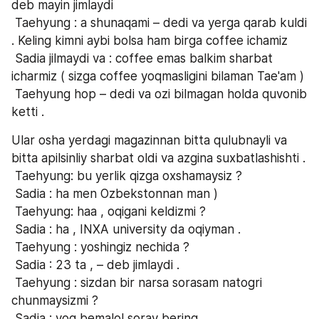
deb mayin jimlaydi
 Taehyung : a shunaqami – dedi va yerga qarab kuldi 
. Keling kimni aybi bolsa ham birga coffee ichamiz
 Sadia jilmaydi va : coffee emas balkim sharbat 
icharmiz ( sizga coffee yoqmasligini bilaman Tae'am )
 Taehyung hop – dedi va ozi bilmagan holda quvonib 
ketti .
Ular osha yerdagi magazinnan bitta qulubnayli va 
bitta apilsinliy sharbat oldi va azgina suxbatlashishti .
 Taehyung: bu yerlik qizga oxshamaysiz ?
 Sadia : ha men Ozbekstonnan man )
 Taehyung: haa , oqigani keldizmi ?
 Sadia : ha , INXA university da oqiyman .
 Taehyung : yoshingiz nechida ?
 Sadia : 23 ta , – deb jimlaydi .
 Taehyung : sizdan bir narsa sorasam natogri 
chunmaysizmi ?
 Sadia : yoq bemalol soray bering