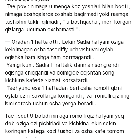
 Tae pov : nimaga u menga koz yoshlari bilan boqti , 
nimaga boshqalarga oxshab baqirmadi yoki rasmga 
tushishni taklif qilmadi , " u boshqacha , men korgan 
qizlarga umuman oxshamasti " .
— Oradan 1 hafta otti . Lekin Sadia haliyam oziga 
kelolmagan osha tasodifiy uchrashuvni oylab 
oqishka ham ishga ham bormagandi .
 Yamgi kun . Sadia 1 haftalik damnan song endi 
oqishga chiqqandi va doimgide oqishtan song 
kichkina kafeda xizmat korsatardi.
 Taehyung esa 1 haftadan beri osha romolli qizni 
oylab ozini savollarga komgandi , va  romolli qizning 
ismi sorash uchun osha yerga boradi .
Tae : soat 9 boladi nimaga romolli qiz haliyam yoq – 
deb oziga ozi pichirladi va kichkina lekin sokin 
koringan kafega kozi tushdi va osha kafe tomom 