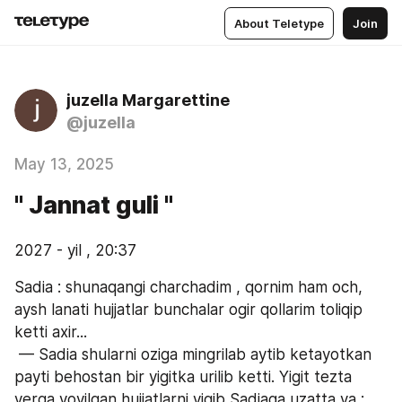
About Teletype
Join
juzella Margarettine
@juzella
May 13, 2025
" Jannat guli "
2027 - yil , 20:37
Sadia : shunaqangi charchadim , qornim ham och, 
aysh lanati hujjatlar bunchalar ogir qollarim toliqip 
ketti axir...
 — Sadia shularni oziga mingrilab aytib ketayotkan 
payti behostan bir yigitka urilib ketti. Yigit tezta 
yerga yoyilgan hujjatlarni yigib Sadiaga uzatta va :