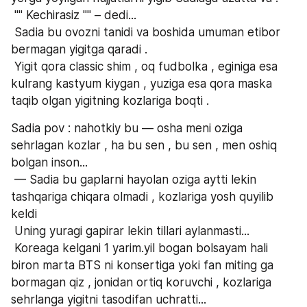
 "" Kechirasiz "" – dedi...
 Sadia bu ovozni tanidi va boshida umuman etibor 
bermagan yigitga qaradi .
 Yigit qora classic shim , oq fudbolka , eginiga esa 
kulrang kastyum kiygan , yuziga esa qora maska 
taqib olgan yigitning kozlariga boqti .
Sadia pov : nahotkiy bu — osha meni oziga 
sehrlagan kozlar , ha bu sen , bu sen , men oshiq 
bolgan inson...
 — Sadia bu gaplarni hayolan oziga aytti lekin 
tashqariga chiqara olmadi , kozlariga yosh quyilib 
keldi
 Uning yuragi gapirar lekin tillari aylanmasti...
 Koreaga kelgani 1 yarim.yil bogan bolsayam hali 
biron marta BTS ni konsertiga yoki fan miting ga 
bormagan qiz , jonidan ortiq koruvchi , kozlariga 
sehrlanga yigitni tasodifan uchratti...