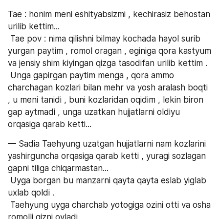
Tae : honim meni eshityabsizmi , kechirasiz behostan 
urilib kettim...
 Tae pov : nima qilishni bilmay kochada hayol surib 
yurgan paytim , romol oragan , eginiga qora kastyum 
va jensiy shim kiyingan qizga tasodifan urilib kettim .
 Unga gapirgan paytim menga , qora ammo 
charchagan kozlari bilan mehr va yosh aralash boqti 
, u meni tanidi , buni kozlaridan oqidim , lekin biron 
gap aytmadi , unga uzatkan hujjatlarni oldiyu 
orqasiga qarab ketti...
— Sadia Taehyung uzatgan hujjatlarni nam kozlarini 
yashirguncha orqasiga qarab ketti , yuragi sozlagan 
gapni tiliga chiqarmastan...
 Uyga borgan bu manzarni qayta qayta eslab yiglab 
uxlab qoldi .
 Taehyung uyga charchab yotogiga ozini otti va osha 
romolli qizni oyladi