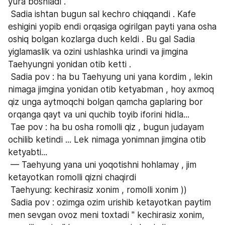
yura boshladi .
 Sadia ishtan bugun sal kechro chiqqandi . Kafe 
eshigini yopib endi orqasiga ogirilgan payti yana osha 
oshiq bolgan kozlarga duch keldi . Bu gal Sadia 
yiglamaslik va ozini ushlashka urindi va jimgina 
Taehyungni yonidan otib ketti .
 Sadia pov : ha bu Taehyung uni yana kordim , lekin 
nimaga jimgina yonidan otib ketyabman , hoy axmoq 
qiz unga aytmoqchi bolgan qamcha gaplaring bor 
orqanga qayt va uni quchib toyib iforini hidla...
 Tae pov : ha bu osha romolli qiz , bugun judayam 
ochilib ketindi ... Lek nimaga yonimnan jimgina otib 
ketyabti...
 — Taehyung yana uni yoqotishni hohlamay , jim 
ketayotkan romolli qizni chaqirdi
 Taehyung: kechirasiz xonim , romolli xonim ))
 Sadia pov : ozimga ozim urishib ketayotkan paytim 
men sevgan ovoz meni toxtadi " kechirasiz xonim, 