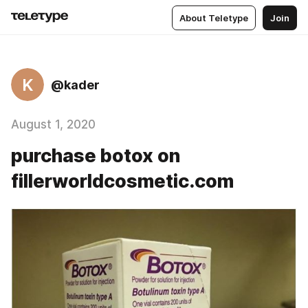
About Teletype
Join
K
@kader
August 1, 2020
purchase botox on
fillerworldcosmetic.com