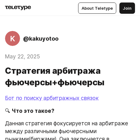
About Teletype
Join
K
@kakuyotoo
May 22, 2025
Стратегия арбитража
фьючерсы+фьючерсы
Бот по поиску арбитражных связок
🔍 
Что это такое?
Данная стратегия фокусируется на арбитраже 
между различными фьючерсными 
рынками(биржами). Она заключается в 