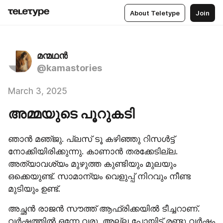
About Teletype
Join
മന്മഥൻ
@kamastories
March 3, 2025
അമ്മയുടെ പൂറുകടി
ഞാൻ മഞ്​ജു. പ്ലസ് ടൂ കഴിഞ്ഞു റിസൾട്ട് 
നോക്കിയിരിക്കുന്നു. കാണാൻ തരക്കേടില്ല. 
അത്യാവശ്യം മുഴുത്ത കുണ്ടിയും മുലയും 
ഒക്കെയുണ്ട്. സാമാന്യം വെളുപ്പ് നിറവും നീണ്ട 
മുടിയും ഉണ്ട്.
അച്ഛൻ രാജൻ സൗത്ത് ആഫ്രിക്കയിൽ ടീച്ചറാണ്. 
വർഷത്തിൽ ഒന്നേ വരൂ. അല്ല പോയിട്ട് രണ്ടു വർഷം 