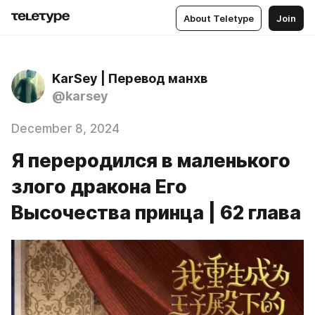
About Teletype
Join
KarSey | Перевод манхв
@karsey
December 8, 2024
Я переродился в маленького
злого дракона Его
Высочества принца | 62 глава