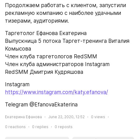
Продолжаем работать с клиентом, запустили 
рекламную компанию с наиболее удачными 
тизерами, аудиториями.
Таргетолог Ефанова Екатерина
Выпускница 5 потока Таргет-тренинга Виталия 
Комысова
Член клуба таргетологов RedSMM
Член клуба администраторов Instagram 
RedSMM Дмитрия Кудряшова
Instagram  
https://www.instagram.com/katy.efanova/
Telegram @EfanovaEkaterina
Екатерина Ефанова
June 22, 2020, 12:52
0
views
0
reactions
0
replies
0
reposts