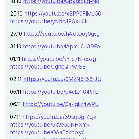
18.10 
https://youtu.be/Gp9ssbLg-Ng
25.10 
https://youtu.be/xSPP6FlMJ50
https://youtu.be/yNbcJPGku0k
27.10 
https://youtu.be/h4xkDoy0gsg
31.10 
https://youtu.be/iApmL0J3DFo
01.11 
https://youtu.be/vY-o7Nfcozg
https://youtu.be/JgnbQlPMiSE
02.11 
https://youtu.be/0MzN5r33rJU
05.11 
https://youtu.be/p4cE7-046fE
06.11 
https://youtu.be/Qa-lgLr4WPU
07.11 
https://youtu.be/39uqGgfZ0jk
https://youtu.be/5xve5DNHXmk
https://youtu.be/GAa8zYdoiy0