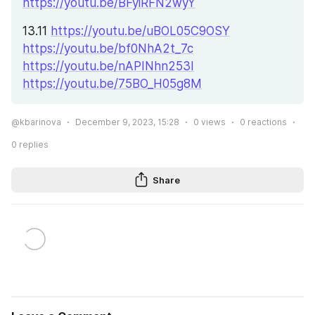
https://youtu.be/BFyiRFN2wyY
13.11 
https://youtu.be/uBOL05C9OSY
https://youtu.be/bf0NhA2t_7c
https://youtu.be/nAPINhn253I
https://youtu.be/75BO_H05g8M
@kbarinova
December 9, 2023, 15:28
0
views
0
reactions
0
replies
Share