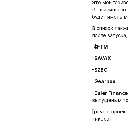
Это мои "сейво
(большинство и
будут иметь м
В список также
после запуска,
-
$FTM 
-$AVAX 
-$ZEC 
-Gearbox 
-Euler Finance
выпущеным ток
[речь о проекте
тикера]