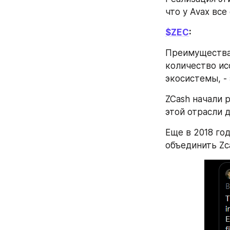
что у Avax вс
$ZEC
:
Преимущества 
количество ис
экосистемы, -
ZCash начали р
этой отрасли 
Еще в 2018 го
объединить Zc