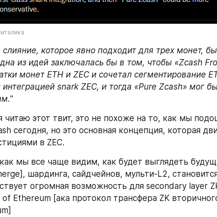
Виталика
 слияние, которое явно подходит для трех монет, бы
на из идей заключалась бы в том, чтобы «Zcash Front
атки монет ETH и ZEC и сочетал сегментирование ET
интеграцией snark ZEC, и тогда «Pure Zcash» мог бы
ым.
"
я читаю этот твит, это не похоже на то, как мы подо
ash сегодня, но это основная концепция, которая дв
тициями в ZEC.
 как мы все чаще видим, как будет выглядеть будущ
merge], шардинга, сайдчейнов, мульти-L2, становитс
ствует огромная возможность для secondary layer ZK 
p of Ethereum [ака протокол трансфера ZK вторичного
um]