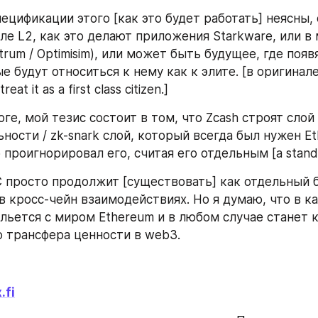
ецификации этого [как это будет работать] неясны, 
ле L2, как это делают приложения Starkware, или в м
trum / Optimisim), или может быть будущее, где появя
 будут относиться к нему как к элите. [в оригинале:
reat it as a first class citizen.]
ге, мой тезис состоит в том, что Zcash строят слой
ости / zk-snark слой, который всегда был нужен Eth
проигнорировал его, считая его отдельным [a standa
 просто продолжит [существовать] как отдельный б
в кросс-чейн взаимодействиях. Но я думаю, что в ка
льется с миром Ethereum и в любом случае станет к
 трансфера ценности в web3.
.fi