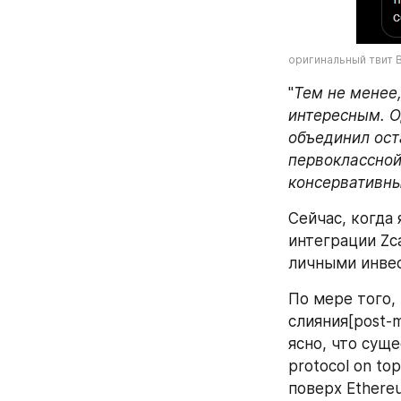
оригинальный твит 
"
Тем не менее,
интересным. Од
объединил ост
первоклассной 
консервативн
Сейчас, когда 
интеграции Zc
личными инвес
По мере того,
слияния[post-
ясно, что суще
protocol on to
поверх Ethere