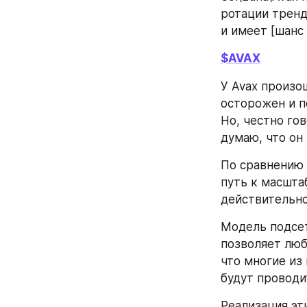
ротации тренд
и имеет [шанс
$AVAX
У Avax произо
осторожен и п
Но, честно гов
думаю, что он
По сравнению с
путь к масшта
действительно
Модель подсет
позволяет люб
что многие из
будут проводи
Реализация эт