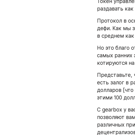
Токен управле
раздавать как
Протокол в ос
дефи. Как мы 
в среднем как 
Но это благо о
самых ранних 
котируются на
Представьте, ч
есть залог в 
долларов [что 
этими 100 дол
С gearbox у в
позволяют вам
различных при
децентрализов