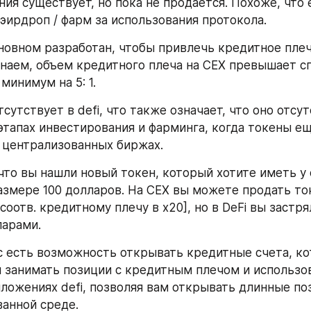
ния существует, но пока не продается. Похоже, что 
 эирдроп / фарм за использования протокола.
новном разработан, чтобы привлечь кредитное плечо
знаем, объем кредитного плеча на CEX превышает с
минимум на 5: 1.
тсутствует в defi, что также означает, что оно отсут
этапах инвестирования и фарминга, когда токены ещ
 централизованных биржах.
то вы нашли новый токен, который хотите иметь у се
размере 100 долларов. На CEX вы можете продать ток
соотв. кредитному плечу в х20], но в DeFi вы застря
ларами.
ас есть возможность открывать кредитные счета, ко
 занимать позиции с кредитным плечом и использова
ложениях defi, позволяя вам открывать длинные поз
анной среде.