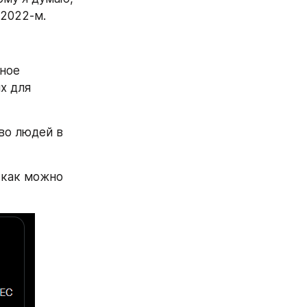
 2022-м.
ное 
 для 
во людей в 
 как можно 