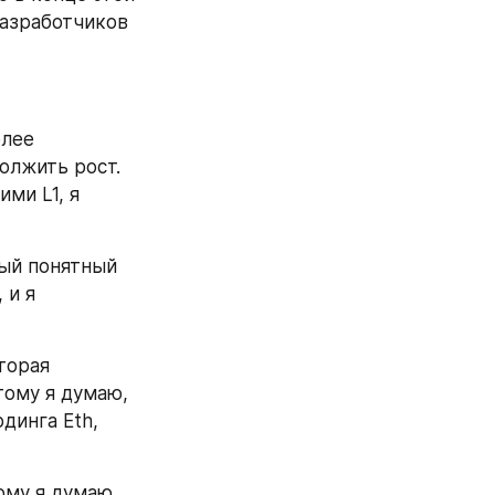
азработчиков 
лее 
лжить рост. 
ми L1, я 
мый понятный 
и я 
орая 
ому я думаю, 
инга Eth, 
му я думаю, 