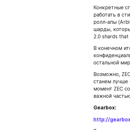
Конкретные сп
работать в сти
ролл-апы (Arbi
шарды, которые
2.0 shards that t
В конечном ито
конфиденциальн
остальной мир 
Возможно, ZEC
станем лучше 
момент ZEC со
важной частью
Gearbox:
http://gearbox