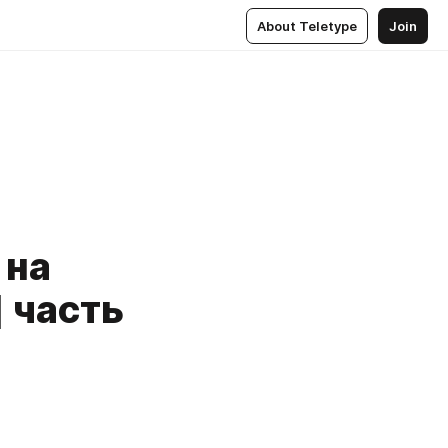
About Teletype
Join
 на
 часть