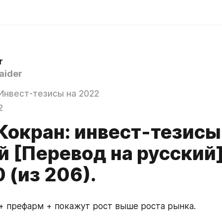
r
aider
Инвест-тезисы на 2022
2
Кокран: инвест-тезисы
й [Перевод на русский]
 (из 206).
+ префарм + покажут рост выше роста рынка.