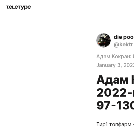
die poo
@kektr
Адам Кокран: 
January 3, 202
Адам 
2022-
97-130
Тир1 топфарм 