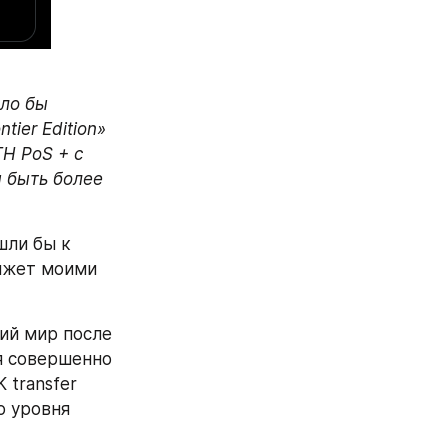
ло бы 
ier Edition» 
H PoS + с 
 быть более 
шли бы к 
ижет моими 
ий мир после 
я совершенно 
transfer 
 уровня 