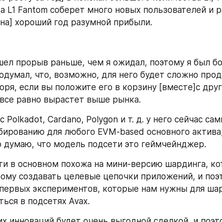
а L1 Fantom соберет много новых пользователей и р
 на] хороший год разумной прибыли.
шел прорыв раньше, чем я ожидал, поэтому я был бо
одумал, что, возможно, для него будет сложно продо
оря, если вы положите его в корзину [вместе]с други
 все равно вырастет выше рынка.
 Polkadot, Cardano, Polygon и т. д. у него сейчас са
бированию для любого EVM-based основного актива, 
 думаю, что модель подсети это геймчейнджер.
и в основном похожа на мини-версию шардинга, кот
ому создавать целевые цепочки приложений, и поэт
 первых экспериментов, которые нам нужны для шард
ться в подсетях Avax.
их инноваций будет очень выгодной сделкой, и поэто