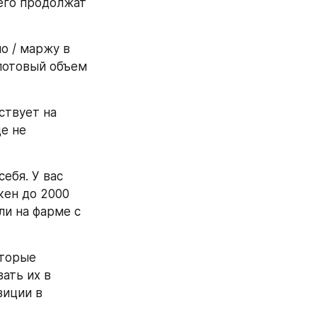
его продолжат 
 / маржу в 
потовый объем 
ствует на 
е не 
бя. У вас 
ен до 2000 
ли на фарме с 
торые 
ть их в 
иции в 