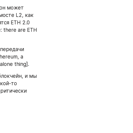
он может 
осте L2, как 
тся ETH 2.0 
 there are ETH 
 передачи 
ereum, а 
lone thing].
локчейн, и мы 
кой-то 
ритически 