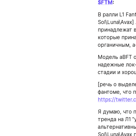
$FTM
: 
В ралли L1 Fan
Sol\Luna\Avax]
принадлежат в
которые прина
органичным, а
Модель aBFT о
надежные лок-
стадии и хоро
[речь о выдел
https://twitte
Я думаю, что 
тренда на Л1 
альтернативны
Sol\Luna\Avax 