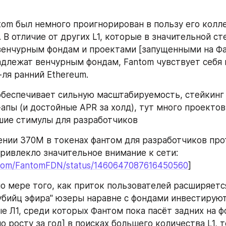
tom был немного проигнорирован в пользу его коллег
 . В отличие от других L1, которые в значительной ст
енчурным фондам и проектами [запущенными на Фан
длежат венчурным фондам, Fantom чувствует себя н
-ля ранний Ethereum.
беспечивает сильную масштабируемость, стейкинг 
апы (и достойные APR за холд), тут много проектов 
шие стимулы для разработчиков
ении 370М в токенах фантом для разработчиков прот
фантоме, что привлекло значительное внимание к сети: 
r.com/FantomFDN/status/1460647087616450560
]
по мере того, как приток пользователей расширяется
"убийц эфира" юзеры наравне с фондами инвестируют 
е Л1, среди которых Фантом пока пасёт задних на фо
по росту за год] в поисках большего количества L1, т