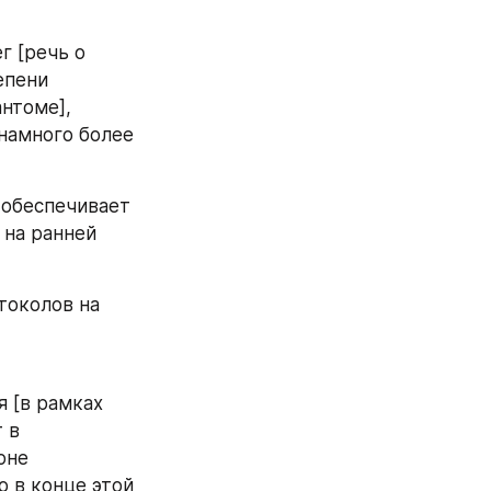
 [речь о 
епени 
томе], 
амного более 
обеспечивает 
на ранней 
околов на 
 [в рамках 
в 
не 
о в конце этой 