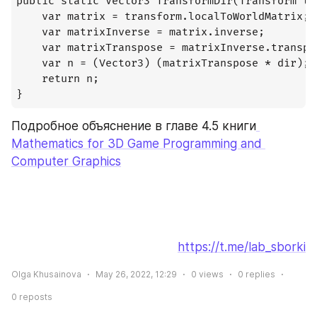
public static Vector3 TransformDir(Transform tr
    var matrix = transform.localToWorldMatrix;  
    var matrixInverse = matrix.inverse;    

    var matrixTranspose = matrixInverse.transpos
    var n = (Vector3) (matrixTranspose * dir);  
    return n;

}
Подробное объяснение в главе 4.5 книги
Mathematics for 3D Game Programming and 
Computer Graphics
https://t.me/lab_sborki
Olga Khusainova
May 26, 2022, 12:29
0
views
0
replies
0
reposts