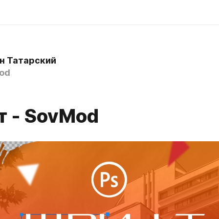
н Татарский
god
 - SovMod