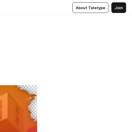
About Teletype
Join