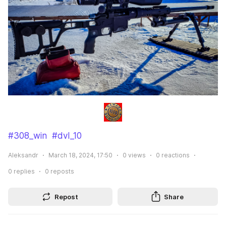
#308_win
#dvl_10
Aleksandr
March 18, 2024, 17:50
0
views
0
reactions
0
replies
0
reposts
Repost
Share