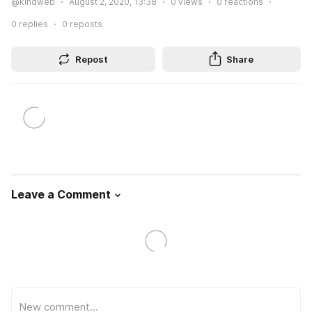
@kindweb
August 2, 2020, 13:38
0
views
0
reactions
0
replies
0
reposts
Repost
Share
Leave a Comment