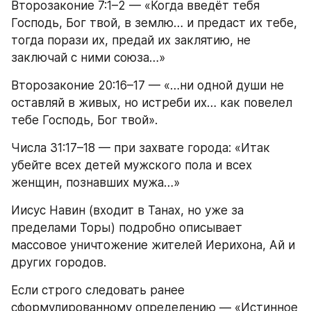
Второзаконие 7:1–2 — «Когда введёт тебя 
Господь, Бог твой, в землю… и предаст их тебе, 
тогда порази их, предай их заклятию, не 
заключай с ними союза…»
Второзаконие 20:16–17 — «…ни одной души не 
оставляй в живых, но истреби их… как повелел 
тебе Господь, Бог твой».
Числа 31:17–18 — при захвате города: «Итак 
убейте всех детей мужского пола и всех 
женщин, познавших мужа…»
Иисус Навин (входит в Танах, но уже за 
пределами Торы) подробно описывает 
массовое уничтожение жителей Иерихона, Ай и 
других городов.
Если строго следовать ранее 
сформулированному определению — «Истинное 