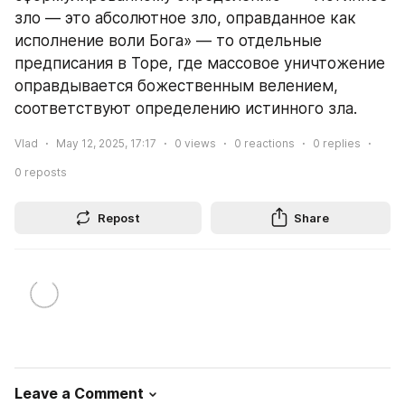
зло — это абсолютное зло, оправданное как 
исполнение воли Бога» — то отдельные 
предписания в Торе, где массовое уничтожение 
оправдывается божественным велением, 
соответствуют определению истинного зла.
Vlad
May 12, 2025, 17:17
0
views
0
reactions
0
replies
0
reposts
Repost
Share
Leave a Comment