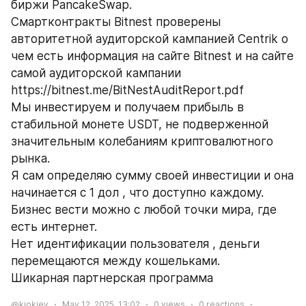
биржи PancakeSwap.
Смартконтракты Bitnest проверены 
авторитетной аудиторской кампанией Centrik о 
чем есть информация на сайте Bitnest и на сайте 
самой аудиторской кампании 
https://bitnest.me/BitNestAuditReport.pdf 
Мы инвестируем и получаем прибыль в 
стабильной монете USDT, не подверженной 
значительным колебаниям криптовалютного 
рынка.
Я сам определяю сумму своей инвестиции и она 
начинается с 1 дол , что доступно каждому.
Бизнес вести можно с любой точки мира, где 
есть интернет.
Нет идентификации пользователя , деньги 
перемещаются между кошельками.
Шикарная партнерская программа
@kiokiev
May 12, 2025, 13:02
0
views
0
reactions