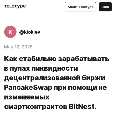
About Teletype
Join
K
@kiokiev
May 12, 2025
Как стабильно зарабатывать
в пулах ликвидности
децентрализованной биржи
PancakeSwap при помощи не
изменяемых
смартконтрактов BitNest.