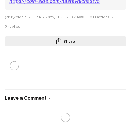
https://coin-side.com/nastavnichestvo
@kir_volodin
June 5, 2022, 11:35
0
views
0
reactions
0
replies
Share
Leave a Comment