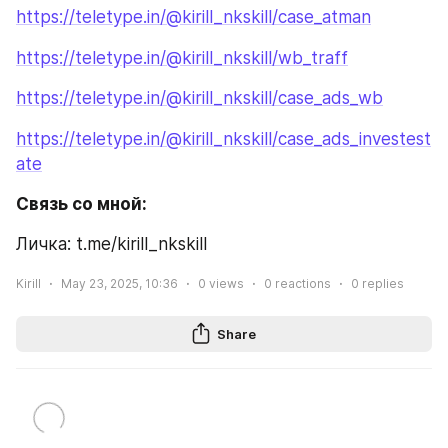
https://teletype.in/@kirill_nkskill/case_atman
https://teletype.in/@kirill_nkskill/wb_traff
https://teletype.in/@kirill_nkskill/case_ads_wb
https://teletype.in/@kirill_nkskill/case_ads_investest
ate
Связь со мной:
Личка: t.me/kirill_nkskill
Kirill
May 23, 2025, 10:36
0
views
0
reactions
0
replies
Share