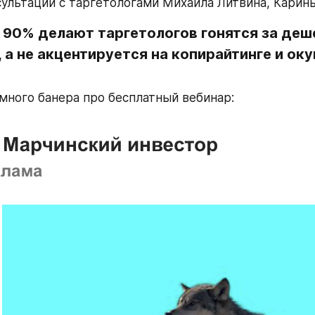
сультации с таргетологами Михаила Литвина, Карины
о 90% делают таргетологов гонятся за деш
 а не акцентируется на копирайтинге и оку
много банера про бесплатный вебинар: