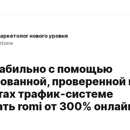
аркетолог нового уровня
etone
табильно с помощью
ованной, проверенной 
тах трафик-системе
ать romi от 300% онлай