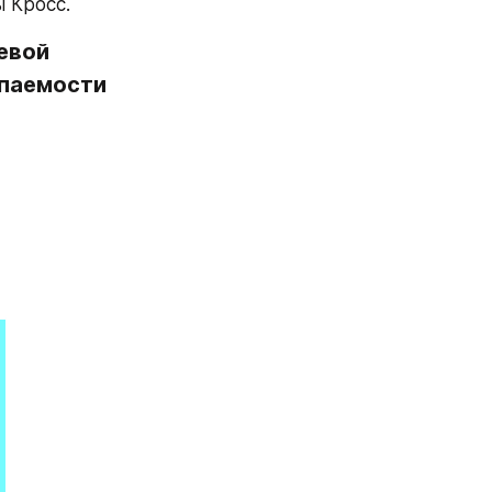
 Кросс.
евой 
паемости 