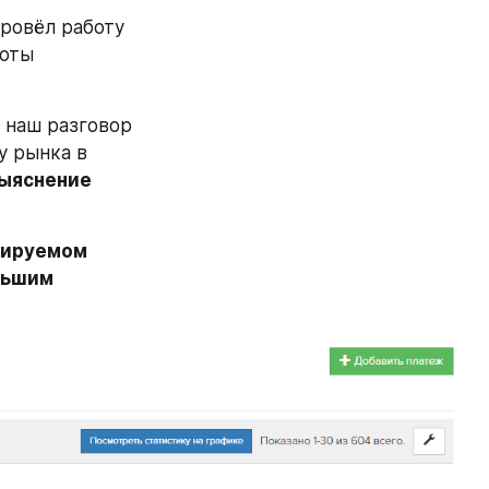
овёл работу 
оты 
наш разговор 
 рынка в 
выяснение 
зируемом 
льшим 