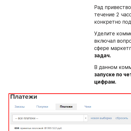
Рад привество
течение 2 час
конкретно под
Уделите комме
включал вопро
сфере маркетп
задач.
В данном ком
запуске по че
цифрам.