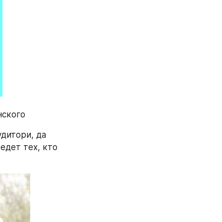
нского
дитори, да 
дет тех, кто 