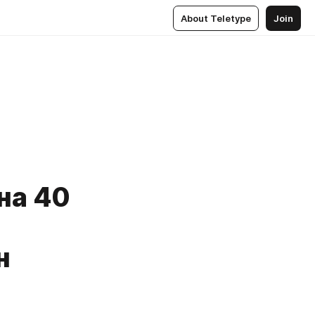
About Teletype
Join
на 40
н