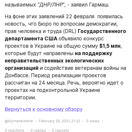
называемых "ДНР/ЛНР
", - заявил Гармаш.
На фоне этих заявлений 22 февраля  появилась 
новость, что Бюро по вопросам демократии, 
прав человека и труда (DRL) 
Государственного 
департамента США 
объявило конкурс 
проектов в Украине на общую сумму 
$1,5 млн
, 
которые будут направлены 
на поддержку 
неправительственных экологических 
организаций 
и содействие ветеранам войны на 
Донбассе. Период реализации проектов 
рассчитан на 24 месяца. Речь, вероятно идет о 
проектах на подконтрольной Украине 
территории.
Вернуться к основному обзору
@klymenkotime
February 25, 2021, 21:22
0
views
0
reactions
0
replies
0
reposts