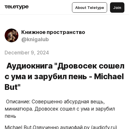
About Teletype
Join
Книжное пространство
@knigalub
December 9, 2024
Аудиокнига "Дровосек сошел
с ума и зарубил пень - Michael
But"
 Описание: Совершенно абсурдная вещь, 
миниатюра. Дровосек сошел с ума и зарубил 
пень
Michael But.Озвученно аудиофай.ру (audiofy.ru)