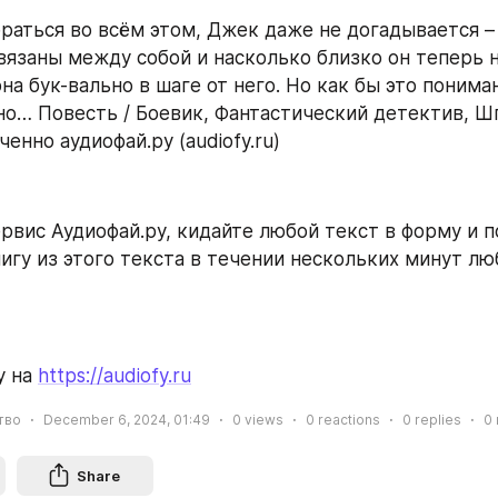
раться во всём этом, Джек даже не догадывается – 
связаны между собой и насколько близко он теперь н
на бук-вально в шаге от него. Но как бы это понима
о… Повесть / Боевик, Фантастический детектив, Шп
енно аудиофай.ру (audiofy.ru)
рвис Аудиофай.ру, кидайте любой текст в форму и п
игу из этого текста в течении нескольких минут л
 на 
https://audiofy.ru
тво
December 6, 2024, 01:49
0
views
0
reactions
0
replies
0
Share