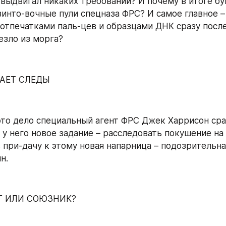
 выдвигал никаких требований? И почему в итоге бу
винто-вочные пули спецназа ФРС? И самое главное – 
 отпечатками паль-цев и образцами ДНК сразу после
езло из морга?
ТАЕТ СЛЕДЫ
это дело специальный агент ФРС Джек Харрисон сраз
 у него новое задание – расследовать покушение на 
 при-дачу к этому новая напарница – подозрительная
н.
АГ ИЛИ СОЮЗНИК?