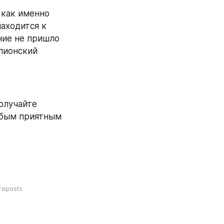
как именно 
аходится к 
ние не пришло 
ионский 
олучайте 
юбым приятным 
reposts