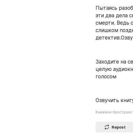
Пытаясь разоб
эти два дела 
смерти. Ведь о
слишком поздн
детектив.Озвуч
Заходите на се
целую аудиокн
голосом
Озвучить книгу
Книжное пространс
Repost