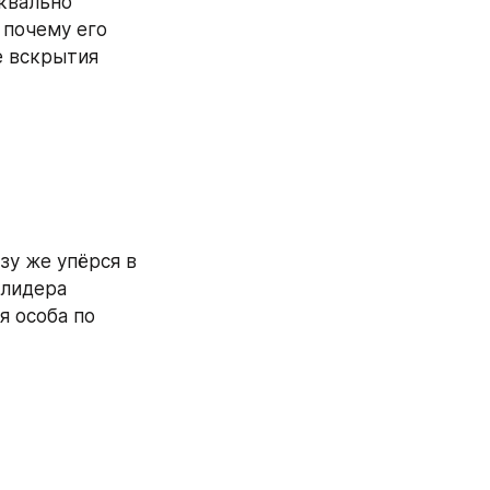
квально 
почему его 
 вскрытия 
у же упёрся в 
лидера 
 особа по 