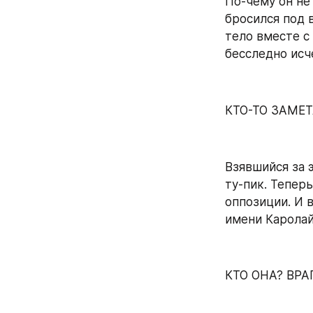
По-чему он не
бросился под 
тело вместе с
бесследно исч
КТО-ТО ЗАМЕ
Взявшийся за 
ту-пик. Теперь
оппозиции. И в
имени Каролай
КТО ОНА? ВР