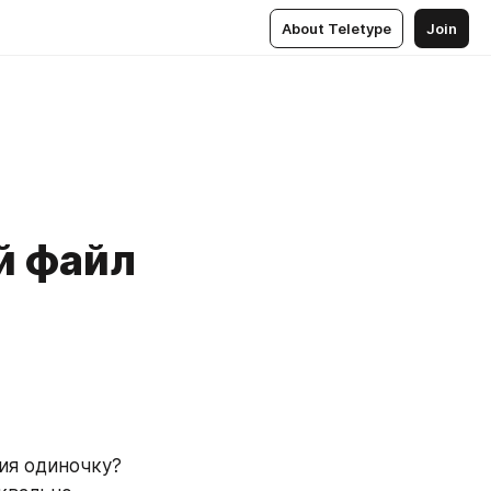
About Teletype
Join
й файл
ия одиночку? 