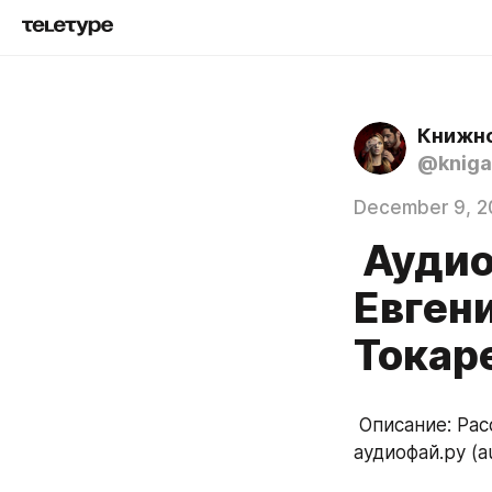
Книжно
@kniga
December 9, 2
Аудио
Евген
Токар
 Описание: Рассказик о творчестве. Рассказ / Фэнтези, Мистика.Озвученно 
аудиофай.ру (au