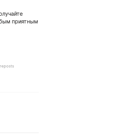
олучайте 
юбым приятным 
reposts