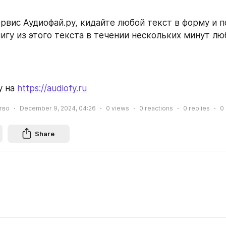
рвис Аудиофай.ру, кидайте любой текст в форму и п
игу из этого текста в течении нескольких минут л
 на 
https://audiofy.ru
тво
December 9, 2024, 04:26
0
views
0
reactions
0
replies
0
Share