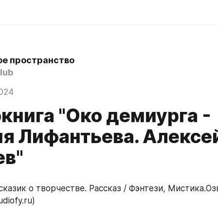
е пространство
lub
024
книга "Око демиурга -
ия Лифантьева. Алексе
ев"
diofy.ru)