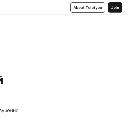
About Teletype
Join
й