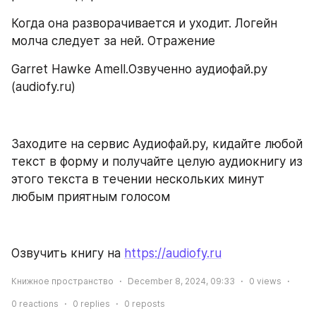
Когда она разворачивается и уходит. Логейн 
молча следует за ней. Отражение
Garret Hawke Amell.Озвученно аудиофай.ру 
(audiofy.ru)
Заходите на сервис Аудиофай.ру, кидайте любой 
текст в форму и получайте целую аудиокнигу из 
этого текста в течении нескольких минут 
любым приятным голосом
Озвучить книгу на 
https://audiofy.ru
Книжное пространство
December 8, 2024, 09:33
0
views
0
reactions
0
replies
0
reposts