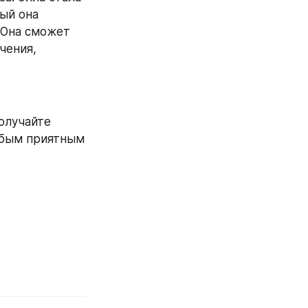
й она 
Она сможет 
ения, 
олучайте 
юбым приятным 