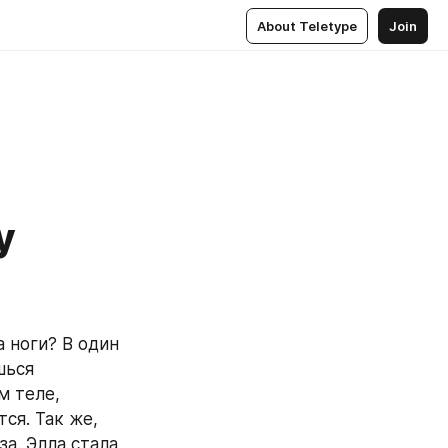
About Teletype
Join
у
ься 
 теле, 
я. Так же, 
а. Элла стала 