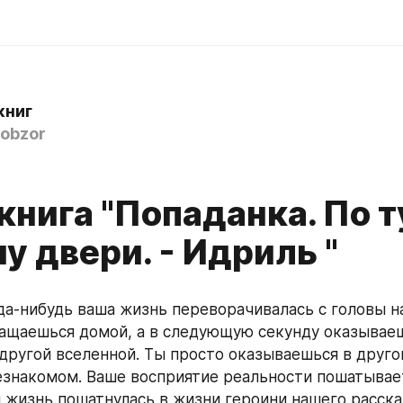
книг
obzor
книга "Попаданка. По т
у двери. - Идриль "
ащаешься домой, а в следующую секунду оказываеш
другой вселенной. Ты просто оказываешься в другом
знакомом. Ваше восприятие реальности пошатываетс
 жизнь пошатнулась в жизни героини нашего рассказ