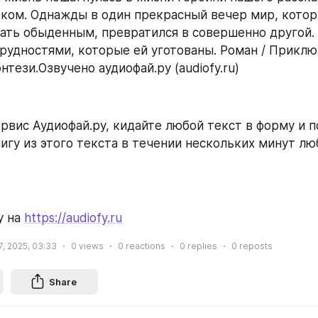
ком. Однажды в один прекрасный вечер мир, которы
ать обыденным, превратился в совершенно другой. 
трудностями, которые ей уготованы. Роман / Приключ
тези.Озвучено аудиофай.ру (audiofy.ru)
рвис Аудиофай.ру, кидайте любой текст в форму и п
игу из этого текста в течении нескольких минут л
 на 
https://audiofy.ru
7, 2025, 03:33
0
views
0
reactions
0
replies
0
reposts
Share