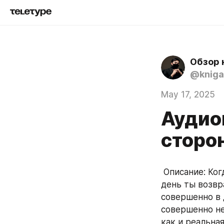
Обзор 
@kniga
May 17, 2025
Аудио
сторон
 Описание: Когда-нибудь ваша жизнь переворачивалась с головы на ноги? В один 
день ты возвр
совершенно в 
совершенно не
как и реальная