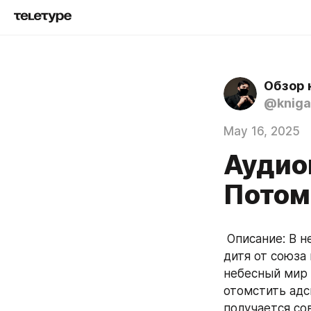
Обзор 
@kniga
May 16, 2025
Аудио
Потом
 Описание: В небесном мире родилось наполовину светлое, наполовину тёмное 
дитя от союза
небесный мир 
отомстить адс
получается сов