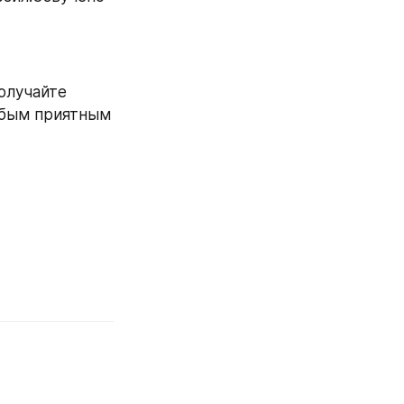
олучайте 
юбым приятным 