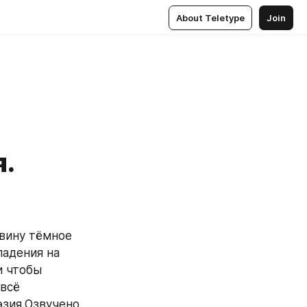
About Teletype
Join
.
адения на 
 чтобы 
всё 
зия.Озвучено 