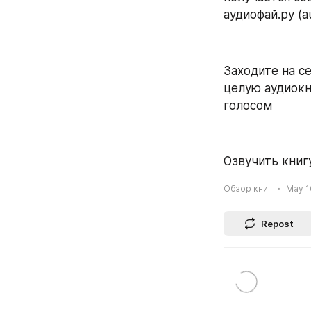
аудиофай.ру (au
Заходите на се
целую аудиокн
голосом
Озвучить книгу
Обзор книг
May 16
Repost