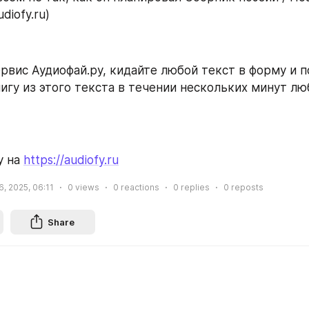
diofy.ru)
рвис Аудиофай.ру, кидайте любой текст в форму и п
игу из этого текста в течении нескольких минут л
 на 
https://audiofy.ru
, 2025, 06:11
0
views
0
reactions
0
replies
0
reposts
Share