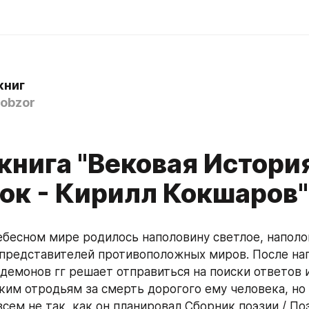
книг
obzor
книга "Вековая История
ок - Кирилл Кокшаров"
 представителей противоположных миров. После нап
демонов гг решает отправиться на поиски ответов и
ким отродьям за смерть дорогого ему человека, но 
сем не так, как он планировал Сборник поэзии / Поэ