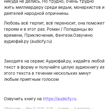
никуда не делись. Но трудно, очень трудно 
жить миллиардеру среди ведьм, монархистов и 
деятелей народной опричнины.
Любовь всё терпит, всё переносит, она поможет 
героям и в этот раз. Роман / Попаданцы во 
времени, Приключения, Фэнтези.Озвучено 
аудиофай.ру (audiofy.ru)
Заходите на сервис Аудиофай.ру, кидайте любой 
текст в форму и получайте целую аудиокнигу из 
этого текста в течении нескольких минут 
любым приятным голосом
Озвучить книгу на 
https://audiofy.ru
Обзор книг
May 17, 2025, 12:35
0
views
0
reactions