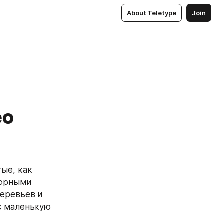
About Teletype
Join
ео
орными 
еревьев и 
с маленькую 