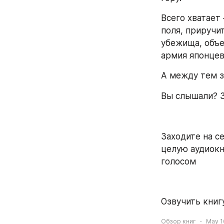
Всего хватает 
поля, приручи
убежища, объе
армия японцев
А между тем 
Вы слышали? З
Заходите на се
целую аудиокн
голосом
Озвучить книгу
Обзор книг
May 1