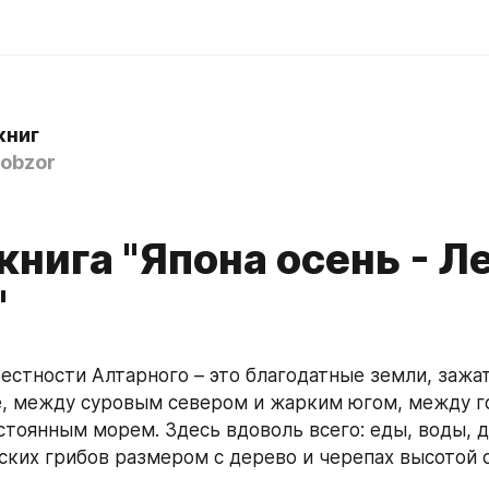
книг
obzor
нига "Япона осень - Л
"
е, между суровым севером и жарким югом, между г
стоянным морем. Здесь вдоволь всего: еды, воды, д
тских грибов размером с дерево и черепах высотой 