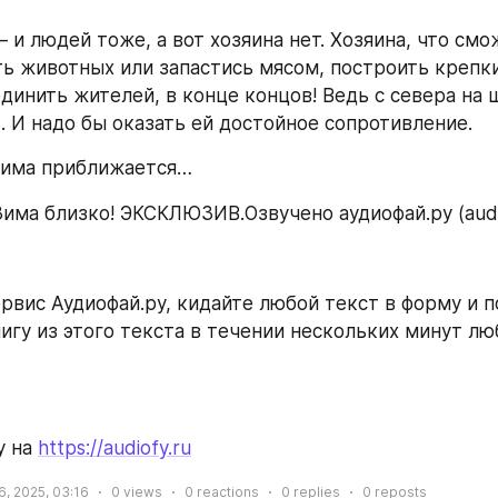
– и людей тоже, а вот хозяина нет. Хозяина, что смо
ть животных или запастись мясом, построить крепки
динить жителей, в конце концов! Ведь с севера на 
. И надо бы оказать ей достойное сопротивление.
зима приближается…
има близко! ЭКСКЛЮЗИВ.Озвучено аудиофай.ру (audio
рвис Аудиофай.ру, кидайте любой текст в форму и п
игу из этого текста в течении нескольких минут л
 на 
https://audiofy.ru
6, 2025, 03:16
0
views
0
reactions
0
replies
0
reposts