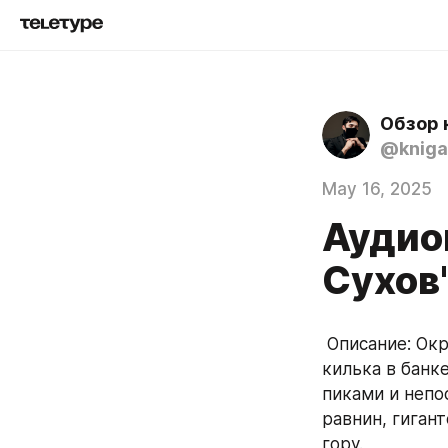
Обзор 
@kniga
May 16, 2025
Аудиок
Сухов
 Описание: Окрестности Алтарного – это благодатные земли, зажатые, как 
килька в банк
пиками и непо
равнин, гиган
гору.