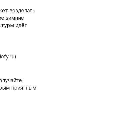
жет возделать 
е зимние 
штурм идёт 
fy.ru)
олучайте 
юбым приятным 